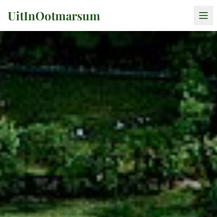
UitInOotmarsum