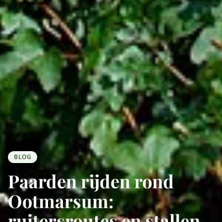
BLOG
Paarden rijden rond
Ootmarsum:
ruitersroutes en stallen