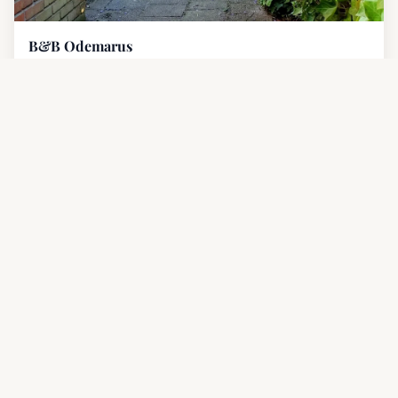
B&B Odemarus
4.8
(20)
VillaVélo
4.6
(20)