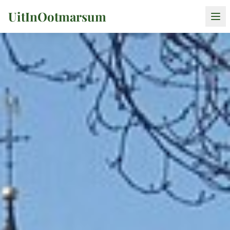
UitInOotmarsum