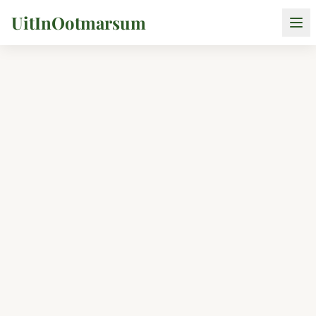
UitInOotmarsum