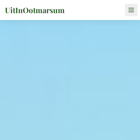
UitInOotmarsum