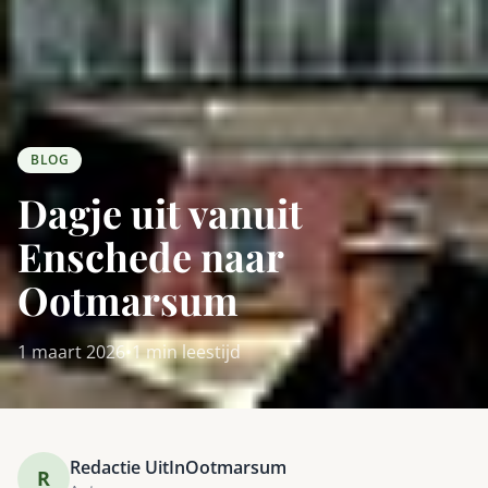
BLOG
Dagje uit vanuit
Enschede naar
Ootmarsum
1 maart 2026
•
1 min leestijd
Redactie UitInOotmarsum
R