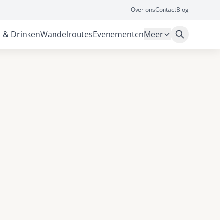
Over ons
Contact
Blog
n & Drinken
Wandelroutes
Evenementen
Meer