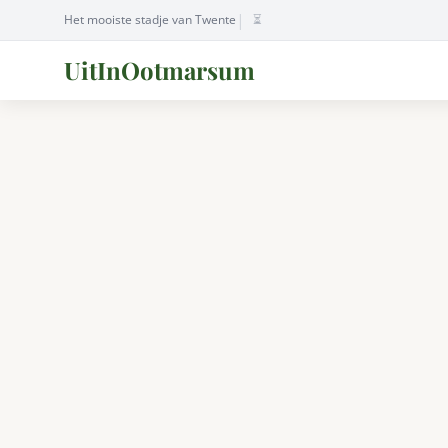
|
Het mooiste stadje van Twente
⏳
UitInOotmarsum