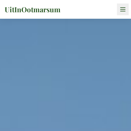
UitInOotmarsum