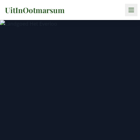
UitInOotmarsum