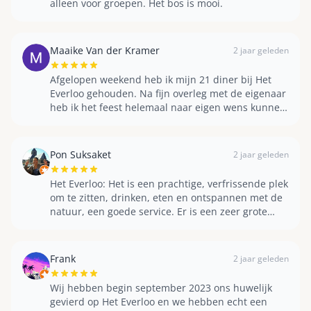
alleen voor groepen. Het bos is mooi.
Maaike Van der Kramer
2 jaar geleden
Afgelopen weekend heb ik mijn 21 diner bij Het
Everloo gehouden. Na fijn overleg met de eigenaar
heb ik het feest helemaal naar eigen wens kunnen
invullen. Super fijn dat dat mogelijk is! Prachtige
locatie, ontzettend aardige eigenaar en zoon die
heerlijk gekookt hebben. Onvergetelijke avond
Pon Suksaket
2 jaar geleden
gehad en zeker een aanrader!
Het Everloo: Het is een prachtige, verfrissende plek
om te zitten, drinken, eten en ontspannen met de
natuur, een goede service. Er is een zeer grote
parkeerplaats en fietsen.
Frank
2 jaar geleden
Wij hebben begin september 2023 ons huwelijk
gevierd op Het Everloo en we hebben echt een