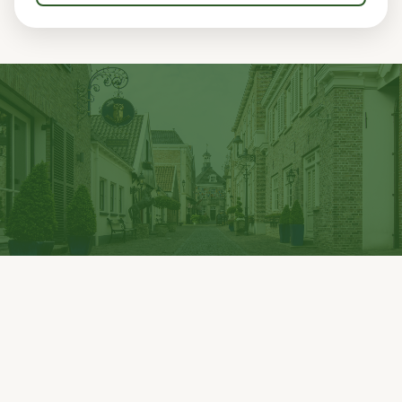
UitInOotmarsum
Ontdek Ootmarsum, het mooiste stadje van Twente.