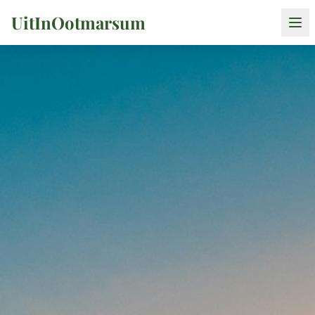
UitInOotmarsum