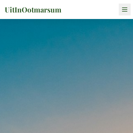
UitInOotmarsum