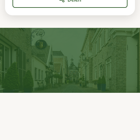
UitInOotmarsum
Ontdek Ootmarsum, het mooiste stadje van Twente.